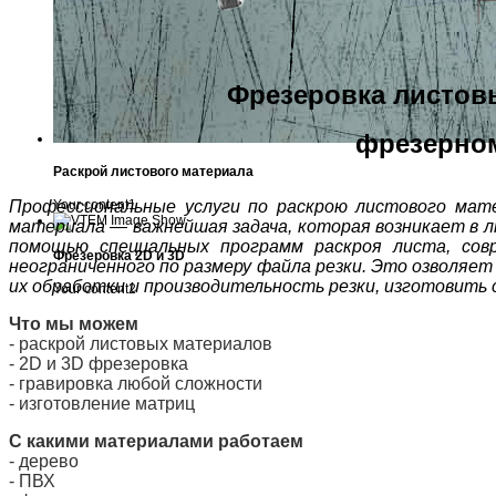
Фрезеровка листов
фрезерном
Раскрой листового материала
Your content1
Профессиональные услуги по раскрою листового мате
материала — важнейшая задача, которая возникает в л
помощью специальных программ раскроя листа, сов
Фрезеровка 2D и 3D
неограниченного по размеру файла резки. Это озволя
их обработки и производительность резки, изготовить
Your content2
Что мы можем
- раскрой листовых материалов
- 2D и 3D фрезеровка
- гравировка любой сложности
- изготовление матриц
С какими материалами работаем
- дерево
- ПВХ